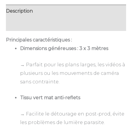
14
15
16
17
18
19
20
5
6
7
8
9
10
11
Description
21
22
23
24
25
26
27
28
29
30
1
2
3
4
Avis (0)
AUJOURD'HUI
EFFACER
FERMER
5
6
7
8
9
10
11
Principales caractéristiques :
Dimensions généreuses : 3 x 3 mètres
AUJOURD'HUI
EFFACER
FERMER
→ Parfait pour les plans larges, les vidéos à
plusieurs ou les mouvements de caméra
sans contrainte.
Tissu vert mat anti-reflets
→ Facilite le détourage en post-prod, évite
les problèmes de lumière parasite.