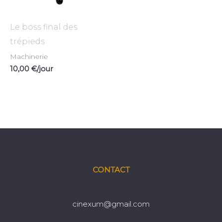
Le boss final des
trépieds
Machinerie
10,00
€
/jour
CONTACT
cinexum@gmail.com