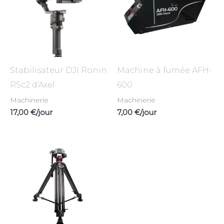
Stabilisateur DJI Ronin
Machine à fumée AFH-
RSc2 d’Axel
600
Machinerie
Machinerie
17,00
€
/jour
7,00
€
/jour