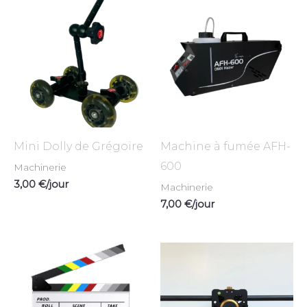
Mini Dolly de Grégoire
Machine à fumée AFH-
600
Machinerie
3,00
€
/jour
Machinerie
7,00
€
/jour