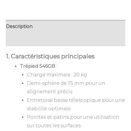
21
22
23
24
25
26
27
7
8
9
10
11
12
13
28
29
30
1
2
3
4
14
15
16
17
18
19
20
5
6
7
8
9
10
11
Description
21
22
23
24
25
26
27
28
29
30
1
2
3
4
Avis (0)
AUJOURD'HUI
EFFACER
FERMER
5
6
7
8
9
10
11
1.
Caractéristiques principales
AUJOURD'HUI
EFFACER
FERMER
Trépied 546GB
:
Charge maximale : 20 kg
Demi-sphère de 75 mm pour un
alignement précis
Entretoise basse télescopique pour une
stabilité optimale
Pointes et patins pour une utilisation
sur toutes les surfaces