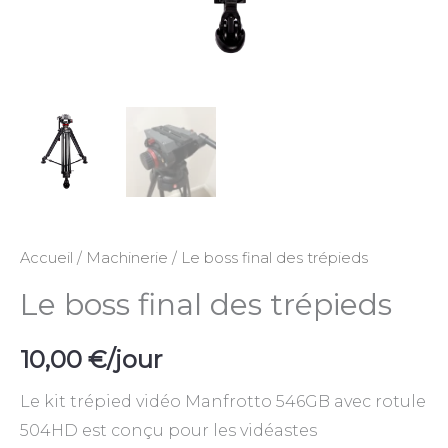
Accueil
/
Machinerie
/ Le boss final des trépieds
Le boss final des trépieds
10,00
€
/jour
Le kit trépied vidéo Manfrotto 546GB avec rotule
504HD est conçu pour les vidéastes