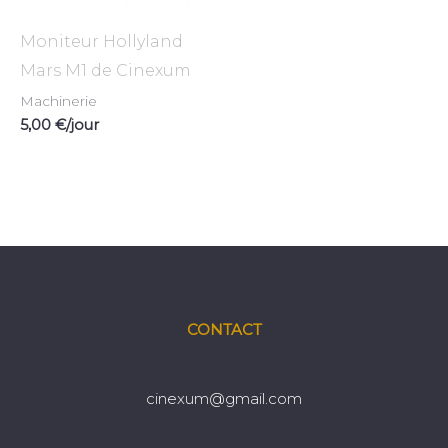
Moniteur Hollyland
Mars M1 de Cinexum
Machinerie
5,00
€
/jour
CONTACT
cinexum@gmail.com