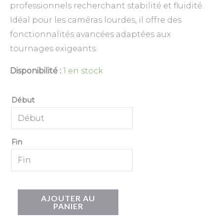
professionnels recherchant stabilité et fluidité.
Idéal pour les caméras lourdes, il offre des
fonctionnalités avancées adaptées aux
tournages exigeants.
Disponibilité :
1 en stock
Début
Début
Fin
Septembre
2026
Lun
Mar
Mer
Jeu
Ven
Sam
Dim
Fin
31
1
2
3
4
5
6
Septembre
2026
7
8
9
10
11
12
13
AJOUTER AU
Lun
Mar
Mer
Jeu
Ven
Sam
Dim
PANIER
14
15
16
17
18
19
20
31
1
2
3
4
5
6