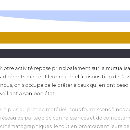
Notre activité repose principalement sur la mutualisa
adhérents mettent leur matériel à disposition de l’as
nous, on s’occupe de le prêter à ceux qui en ont beso
veillant à son bon état.
En plus du prêt de matériel, nous fournissons à nos 
réseau de partage de connaissances et de compéten
cinématographiques, le tout en promouvant leurs oe