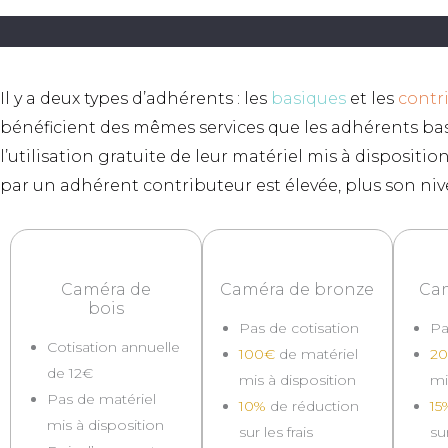
Il y a deux types d’adhérents : les
basiques
et les
contr
bénéficient des mêmes services que les adhérents bas
l’utilisation gratuite de leur matériel mis à dispositio
par un adhérent contributeur est élevée, plus son niv
Caméra de
Caméra de bronze
Cam
bois
Pas de cotisation
Pa
Cotisation annuelle
100€
de matériel
2
de 12€
mis à disposition
mi
Pas de matériel
10%
de réduction
15
mis à disposition
sur les frais
sur