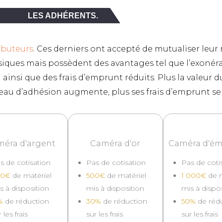
LES ADHÉRENTS.
ibuteurs
. Ces derniers ont accepté de mutualiser leur m
iques mais possèdent des avantages tel que l’exonérat
n ainsi que des frais d’emprunt réduits. Plus la valeur 
eau d’adhésion augmente, plus ses frais d’emprunt ser
éra d'argent
Caméra d'or
Caméra d'é
s de cotisation
Pas de cotisation
Pas de coti
00€
de matériel
500€
de matériel
1 000€
de m
s à disposition
mis à disposition
mis à dispo
%
de réduction
30%
de réduction
50%
de réd
 les frais
sur les frais
sur les frais