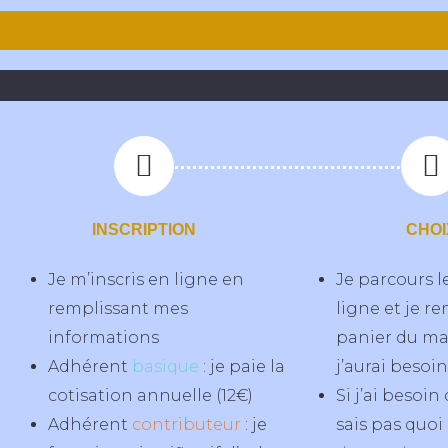
INSCRIPTION
CHOI
Je m’inscris en ligne en
Je parcours l
remplissant mes
ligne et je r
informations
panier du ma
Adhérent
basique
: je paie la
j’aurai besoin
cotisation annuelle (12€)
Si j’ai besoin 
Adhérent
contributeur
: je
sais pas quoi 