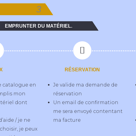
3
EMPRUNTER DU MATÉRIEL.
X
RÉSERVATION
e catalogue en
Je valide ma demande de
emplis mon
réservation
tériel dont
Un email de confirmation
me sera envoyé contentant
d’aide / je ne
ma facture
choisir, je peux