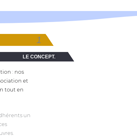
1
LE CONCEPT.
tion : nos
sociation et
in tout en
adhérents un
ces
uvres.