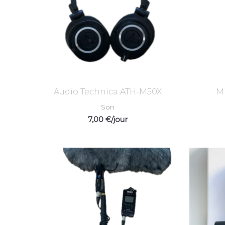
Audio Technica ATH-M50X
Mi
Son
7,00
€
/jour