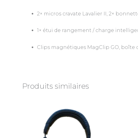
2× micros cravate Lavalier II, 2× bonnet
1× étui de rangement / charge intellig
Clips magnétiques MagClip GO, boîte d
Produits similaires