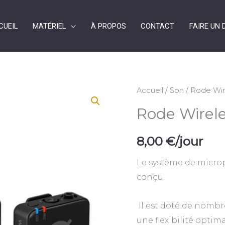
CUEIL
MATÉRIEL
À PROPOS
CONTACT
FAIRE UN 
quantité
Accueil
/
Son
/ Rode Wi
de
Rode Wirel
Rode
Wireless
8,00
€
/jour
PRO
Le système de micro
conçu.
Il est doté de nombr
une flexibilité optim