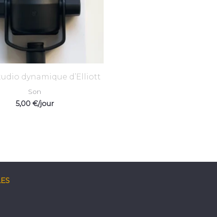
tudio dynamique d’Elliott
Son
5,00
€
/jour
LES