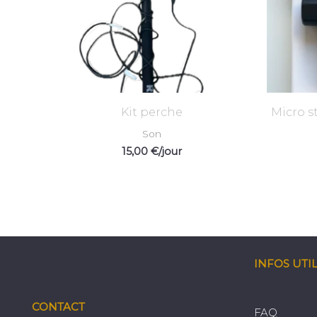
Kit perche
Micro s
Son
15,00
€
/jour
INFOS UTI
CONTACT
FAQ