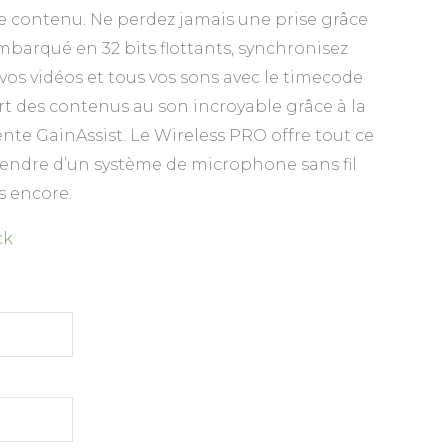
e contenu. Ne perdez jamais une prise grâce
mbarqué en 32 bits flottants, synchronisez
vos vidéos et tous vos sons avec le timecode
rt des contenus au son incroyable grâce à la
nte GainAssist. Le Wireless PRO offre tout ce
endre d’un système de microphone sans fil
s encore.
ck
Début
Septembre
2026
er
Jeu
Ven
Sam
Dim