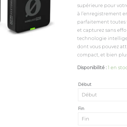
supérieure pour votr
à l’enregistrement e
parfaitement toutes 
et capturez sans effo
technologie intellige
dont vous pouvez att
compact, et bien plu
Disponibilité :
1 en sto
Début
Fin
Lun
Mar
M