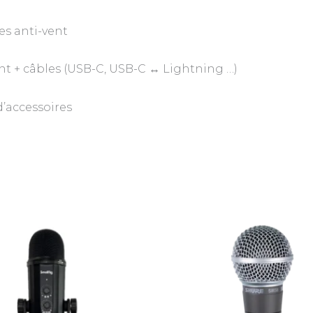
tes anti-vent
ent + câbles (USB-C, USB-C ↔ Lightning …)
’accessoires