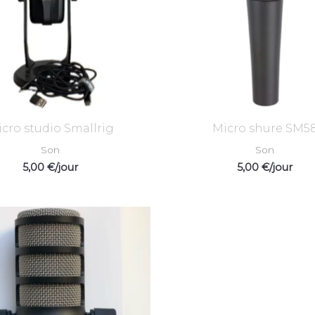
cro studio Smallrig
Micro shure SM5
Son
Son
5,00
€
/jour
5,00
€
/jour