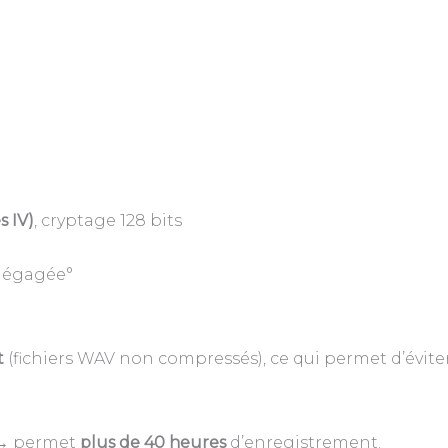
s IV)
, cryptage 128 bits
 dégagée°
t
(fichiers WAV non compressés), ce qui permet d’évite
 → permet
plus de 40 heures
d’enregistrement.