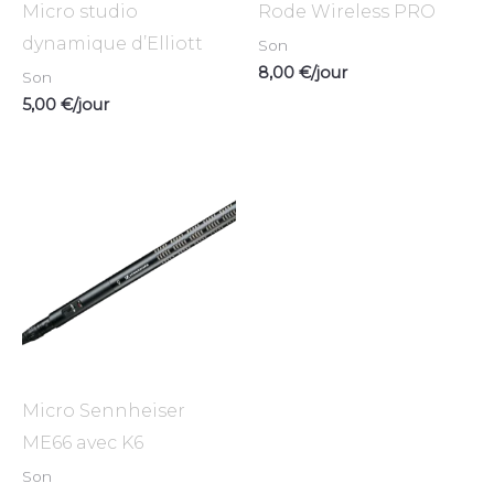
Micro studio
Rode Wireless PRO
dynamique d’Elliott
Son
8,00
€
/jour
Son
5,00
€
/jour
Micro Sennheiser
ME66 avec K6
Son