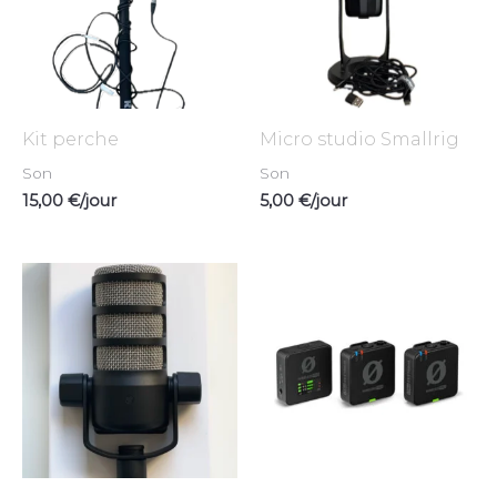
Kit perche
Micro studio Smallrig
Son
Son
15,00
€
/jour
5,00
€
/jour